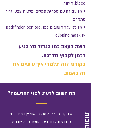
bleed, חיתוך.
• אין עבודה עם ספריית סמלים, פלטות צבע וגריד
מתקדם.
• אין כלי עזר חשובים כמו pathfinder, pen tool
או clipping mask.
רוצה לעצב כמו הגדולים? הגיע
הזמן לקפוץ מדרגה.
בקורס הזה תלמדי איך עושים את
זה באמת.
מה חשוב לדעת לפני ההרשמה?
• הקורס כולל 6 מפגשי אונליין בשידור חי
• נדרשת עבודה על מחשב נייד/נייח חזק